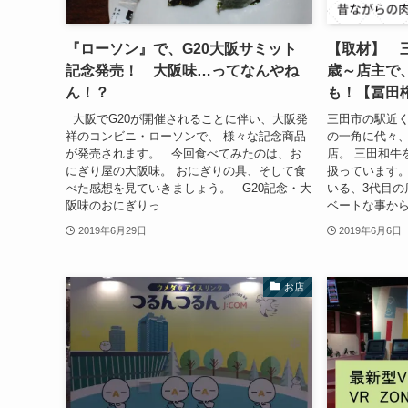
『ローソン』で、G20大阪サミット
【取材】 
記念発売！ 大阪味…ってなんやね
歳～店主で
ん！？
も！【冨田
大阪でG20が開催されることに伴い、大阪発
三田市の駅近く
祥のコンビニ・ローソンで、 様々な記念商品
の一角に代々
が発売されます。 今回食べてみたのは、お
店。 三田和牛
にぎり屋の大阪味。 おにぎりの具、そして食
扱っています。
べた感想を見ていきましょう。 G20記念・大
いる、3代目の
阪味のおにぎりっ...
ベートな事から
2019年6月29日
2019年6月6日
お店