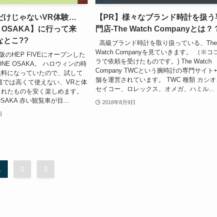
だけじゃないVR体験…
【PR】様々なブランド時計を扱う
E OSAKA】に行って来
門店-The Watch Companyとは？
とこ??
高級ブランド時計を取り扱っている、Th
Watch Companyを見ていきます。 （※コ
大阪のHEP FIVEにオープンした
ラで依頼を受けたものです。) The Watch
ONE OSAKA。 ハロウィンの時
Company TWCという腕時計の専門サイト
無料になっていたので、試して
舗を運営されています。 TWC 種類 カシオ
庭では高くて使えない、VRと体
セイコー、ロレックス、オメガ、ハミル...
されたものを安く楽しめます。
SAKA 赤い観覧車が目...
2018年8月9日
日
1
2
3