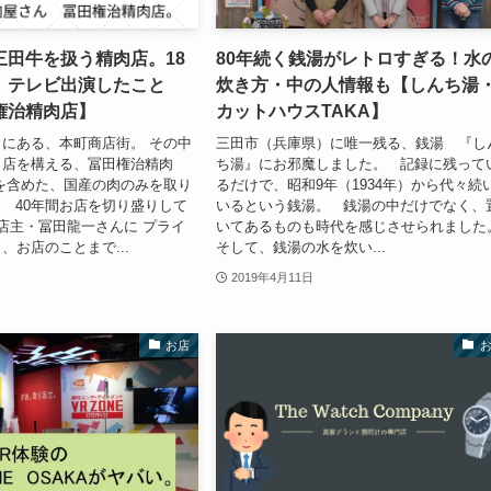
三田牛を扱う精肉店。18
80年続く銭湯がレトロすぎる！水
、テレビ出演したこと
炊き方・中の人情報も【しんち湯
権治精肉店】
カットハウスTAKA】
にある、本町商店街。 その中
三田市（兵庫県）に唯一残る、銭湯 『し
、店を構える、冨田権治精肉
ち湯』にお邪魔しました。 記録に残って
を含めた、国産の肉のみを取り
るだけで、昭和9年（1934年）から代々続
 40年間お店を切り盛りして
いるという銭湯。 銭湯の中だけでなく、
店主・冨田龍一さんに プライ
いてあるものも時代を感じさせられました
、お店のことまで...
そして、銭湯の水を炊い...
2019年4月11日
お店