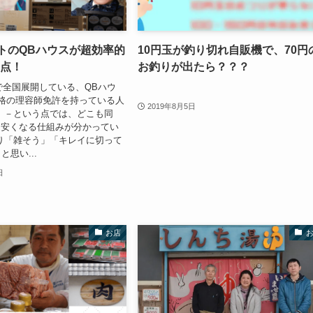
ットのQBハウスが超効率的
10円玉が釣り切れ自販機で、70円
の点！
お釣りが出たら？？？
トで全国展開している、QBハウ
格の理容師免許を持っている人
2019年8月5日
 －という点では、どこも同
、安くなる仕組みが分かってい
り「雑そう」「キレイに切って
思い...
日
お店