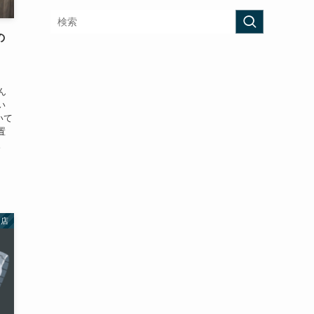
の
・
ん
い
いて
置
。
お店