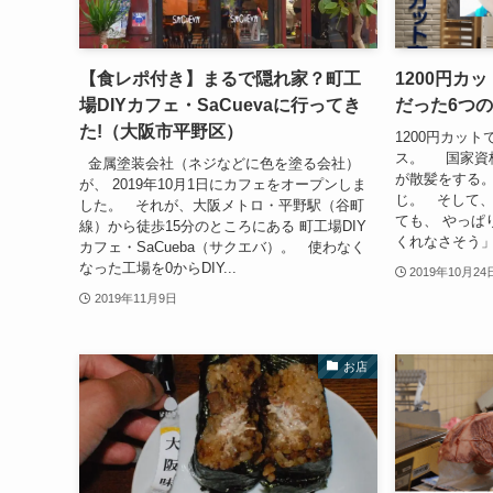
【食レポ付き】まるで隠れ家？町工
1200円カ
場DIYカフェ・SaCuevaに行ってき
だった6つ
た!（大阪市平野区）
1200円カッ
ス。 国家資
金属塗装会社（ネジなどに色を塗る会社）
が散髪をする。
が、 2019年10月1日にカフェをオープンしま
じ。 そして
した。 それが、大阪メトロ・平野駅（谷町
ても、 やっぱ
線）から徒歩15分のところにある 町工場DIY
くれなさそう」と
カフェ・SaCueba（サクエバ）。 使わなく
なった工場を0からDIY...
2019年10月24
2019年11月9日
お店