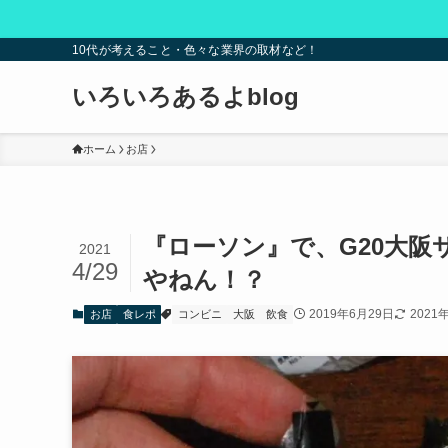
10代が考えること・色々な業界の取材など！
いろいろあるよblog
ホーム
お店
『ローソン』で、G20大
2021
4/29
やねん！？
2019年6月29日
2021
お店
食レポ
コンビニ
大阪
飲食