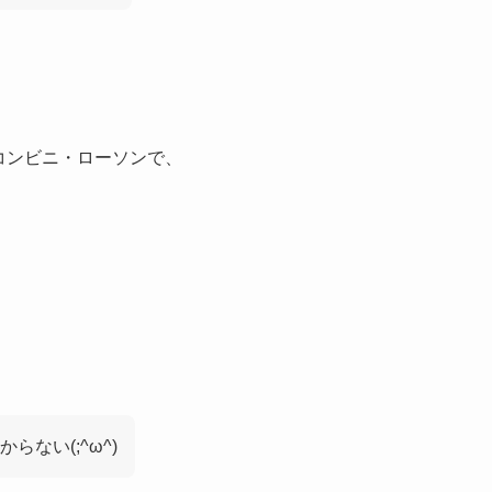
コンビニ・ローソンで、
ない(;^ω^)