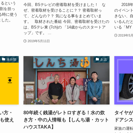
まるという
今回、BSテレビの密着取材を受けました！ な
2018年4
役割を担っ
ぜ、密着取材を受けることに？？ 密着取材っ
のイベント
る時に使う
て、どんなの？？ 気になる事をまとめていま
きない、
しました。
す。 取材された番組 今回、密着取材を受けたの
いるんだ
は、BSテレ東 (7ch)の 「14歳からのスタートア
いる「MY N
ップ」です。 ...
2019年5
2019年5月11日
未分類
お店
使い方・
80年続く銭湯がレトロすぎる！水の炊
タイヤ
でも使え
き方・中の人情報も【しんち湯・カット
ドアシ
ハウスTAKA】
家族の運