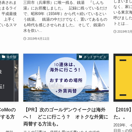
しまいまし
が発表されま
三田市（兵庫県）に唯一残る、銭湯 『しんち
なく、家
たまるライ
湯』にお邪魔しました。 記録に残っているだけ
いる東京
、平成最後
で、昭和9年（1934年）から代々続いているとい
呼びまし
、 上手く
う銭湯。 銭湯の中だけでなく、置いてあるもの
トとは...
ているスマ
も時代を感じさせられました。 そして、銭湯の
水を炊い...
2019年3
2019年4月11日
未分類
ネットサービス
oMoの
【PR】次のゴールデンウイークは海外
【201
行する方
へ！ どこに行こう？ オトクな外貨に
た。。
両替する方法も。
2019年
日目～の