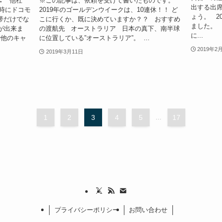
→ 他社
※この記事は、依頼を受けて書いたものです。
出する出席
同時にドコモ
2019年のゴールデンウイークは、10連休！！ ど
ょう。 2
帯だけでな
こに行くか、既に決めていますか？？ おすすめ
ました。 
が出来ま
の渡航先 オーストラリア 日本の真下、南半球
に...
で他のキャ
に位置している”オーストラリア”。 ...
2019年2
2019年3月11日
1
2
3
4
5
...
17
プライバシーポリシー
お問い合わせ