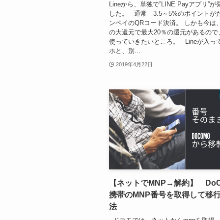
Lineから、単独で”LINE Payアプリ”
した。 通常 3.5～5%のポイントが
ンペイのQRコード決済。 しかも今は
の大還元で最大20％の還元があるので
使っていきたいところ。 Lineが入っ
ホと、別...
2019年4月22日
【ネットでMNP→解約】 DoC
携帯のMNP番号を取得して移
法