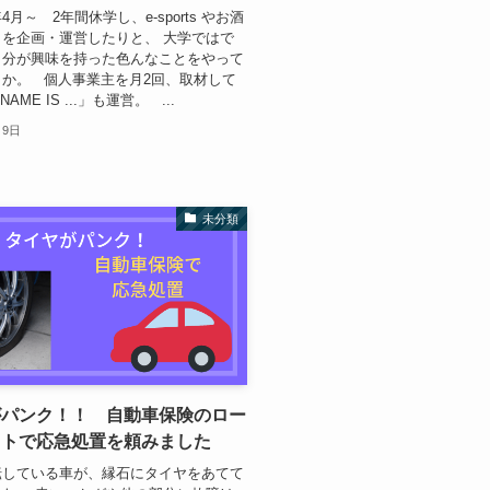
月～ 2年間休学し、e-sports やお酒
を企画・運営したりと、 大学ではで
自分が興味を持った色んなことをやって
とか。 個人事業主を月2回、取材して
AME IS ...」も運営。 ...
月9日
未分類
がパンク！！ 自動車保険のロー
ストで応急処置を頼みました
転している車が、縁石にタイヤをあてて