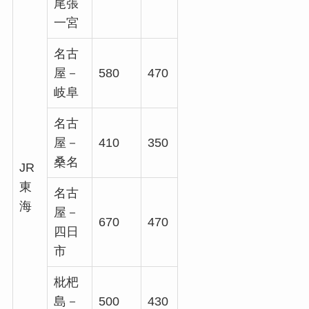
尾張
一宮
名古
屋－
580
470
岐阜
名古
屋－
410
350
桑名
JR
東
名古
海
屋－
670
470
四日
市
枇杷
島－
500
430