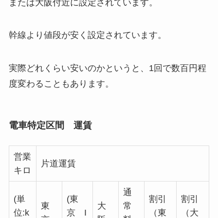
または大阪付近に設定されています。
幹線より値段が安く設定されています。
実際どれくらい安いのかというと、1回で数百円程
度変わることもあります。
電車特定区間 運賃
営業
片道運賃
キロ
通
(単
(東
割引
割引
東
大
常
位:k
京 I
（東
（大