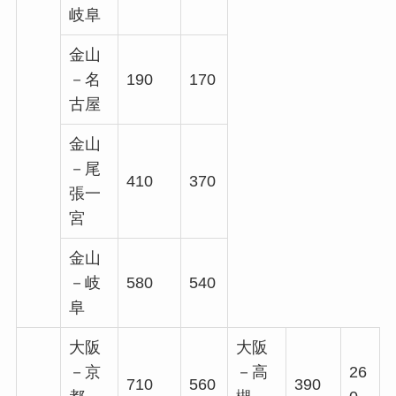
岐阜
金山
－名
190
170
古屋
金山
－尾
410
370
張一
宮
金山
－岐
580
540
阜
大阪
大阪
－京
－高
26
710
560
390