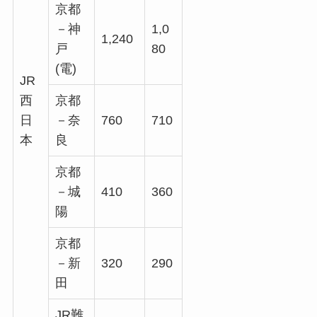
京都
－神
1,0
1,240
戸
80
(電)
JR
西
京都
日
－奈
760
710
本
良
京都
－城
410
360
陽
京都
－新
320
290
田
JR難