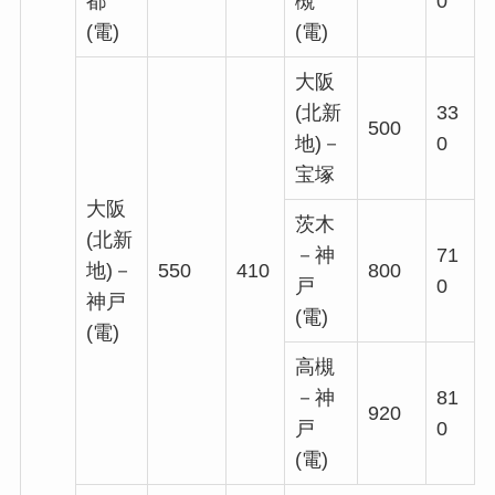
都
槻
0
(電)
(電)
大阪
(北新
33
500
地)－
0
宝塚
大阪
茨木
(北新
－神
71
地)－
550
410
800
戸
0
神戸
(電)
(電)
高槻
－神
81
920
戸
0
(電)