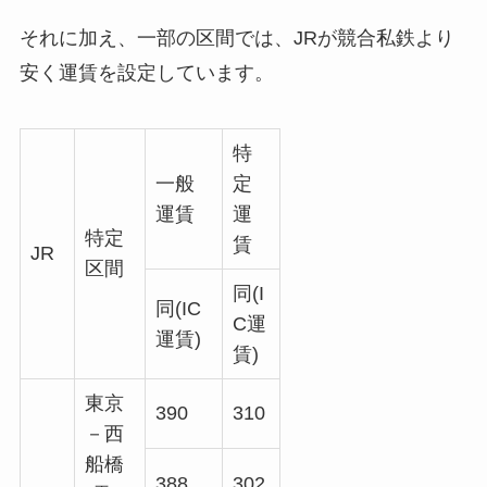
それに加え、一部の区間では、JRが競合私鉄より
安く運賃を設定しています。
特
一般
定
運賃
運
特定
賃
JR
区間
同(I
同(IC
C運
運賃)
賃)
東京
390
310
－西
船橋
388
302